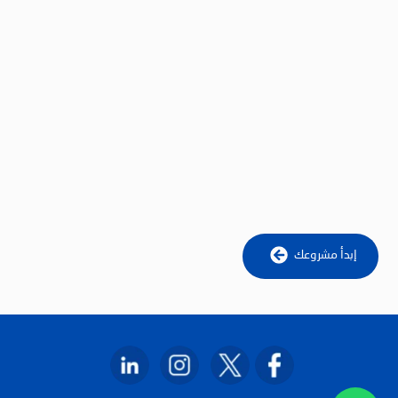
إبدأ مشروعك
Back
To
Top