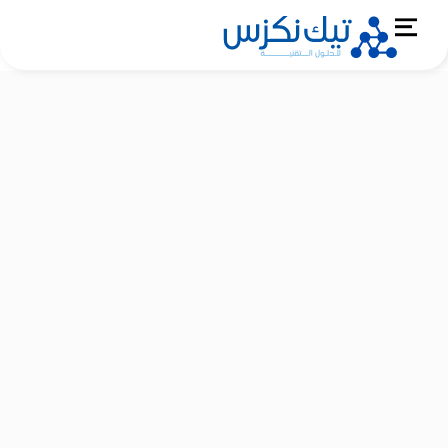
Ski
Menu
t
conten