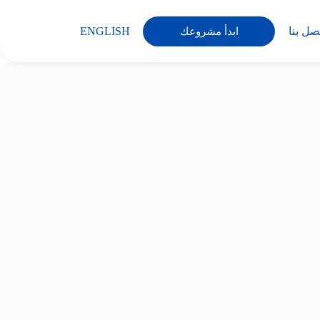
صل بنا
ENGLISH
ابدأ مشروعك