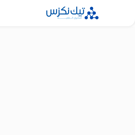
Ski
t
conten